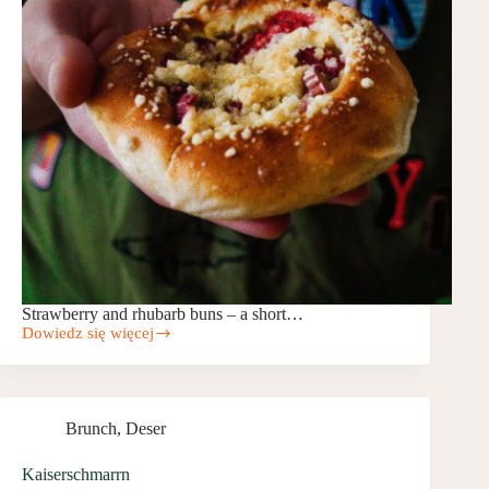
Strawberry and rhubarb buns – a short…
Dowiedz się więcej
Drożdżówki
truskawkowo-
rabarbarowe
Brunch
,
Deser
Kaiserschmarrn