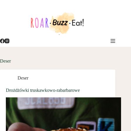
Przejdź
do
treści
Deser
Deser
Drożdżówki truskawkowo-rabarbarowe