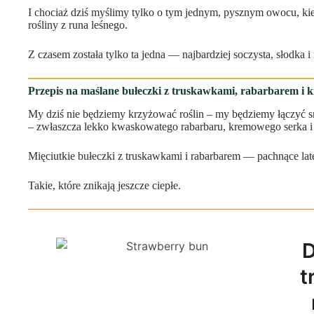
I chociaż dziś myślimy tylko o tym jednym, pysznym owocu, ki
rośliny z runa leśnego.
Z czasem została tylko ta jedna — najbardziej soczysta, słodka i
Przepis na maślane bułeczki z truskawkami, rabarbarem i 
My dziś nie będziemy krzyżować roślin – my będziemy łączyć 
– zwłaszcza lekko kwaskowatego rabarbaru, kremowego serka i 
Mięciutkie bułeczki z truskawkami i rabarbarem — pachnące la
Takie, które znikają jeszcze ciepłe.
D
t