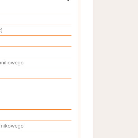
t)
aniliowego
ernikowego