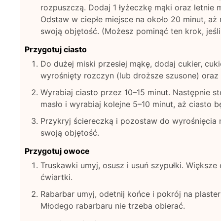
rozpuszczą. Dodaj 1 łyżeczkę mąki oraz letnie 
Odstaw w ciepłe miejsce na około 20 minut, aż
swoją objętość. (Możesz pominąć ten krok, jeś
Przygotuj ciasto
Do dużej miski przesiej mąkę, dodaj cukier, cukie
wyrośnięty rozczyn (lub droższe szusone) oraz 
Wyrabiaj ciasto przez 10–15 minut. Następnie 
masło i wyrabiaj kolejne 5–10 minut, aż ciasto b
Przykryj ściereczką i pozostaw do wyrośnięcia 
swoją objętość.
Przygotuj owoce
Truskawki umyj, osusz i usuń szypułki. Większe
ćwiartki.
Rabarbar umyj, odetnij końce i pokrój na plaste
Młodego rabarbaru nie trzeba obierać.