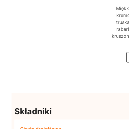
Miękk
kremo
trusk
rabar
kruszon
Składniki
Ciasto drożdżowe