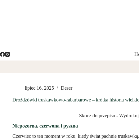
Przejdź
do
treści
H
lipiec 16, 2025
Deser
Drożdżówki truskawkowo-rabarbarowe – krótka historia wielkie
Skocz do przepisu
-
Wydrukuj 
Niepozorna, czerwona i pyszna
Czerwiec to ten moment w roku, kiedy świat pachnie truskawką.