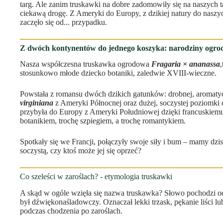
targ. Ale zanim truskawki na dobre zadomowiły się na naszych t
ciekawą drogę. Z Ameryki do Europy, z dzikiej natury do naszyc
zaczęło się od... przypadku.
Z dwóch kontynentów do jednego koszyka: narodziny ogro
Nasza współczesna truskawka ogrodowa
Fragaria × ananassa
stosunkowo młode dziecko botaniki, zaledwie XVIII-wieczne.
Powstała z romansu dwóch dzikich gatunków: drobnej, aromatyc
virginiana
z Ameryki Północnej oraz dużej, soczystej poziomki c
przybyła do Europy z Ameryki Południowej dzięki francuskiemu
botanikiem, trochę szpiegiem, a trochę romantykiem.
Spotkały się we Francji, połączyły swoje siły i bum – mamy dzi
soczystą, czy ktoś może jej się oprzeć?
Co szeleści w zaroślach? - etymologia truskawki
A skąd w ogóle wzięła się nazwa truskawka? Słowo pochodzi od 
był dźwiękonaśladowczy. Oznaczał lekki trzask, pękanie liści lu
podczas chodzenia po zaroślach.