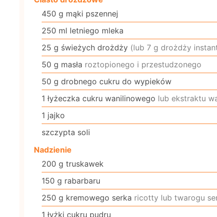
450
g
mąki pszennej
250
ml
letniego mleka
25
g
świeżych drożdży
(lub 7 g drożdży instan
50
g
masła
roztopionego i przestudzonego
50
g
drobnego cukru do wypieków
1
łyżeczka
cukru wanilinowego
lub ekstraktu w
1
jajko
szczypta soli
Nadzienie
200
g
truskawek
150
g
rabarbaru
250
g
kremowego serka
ricotty lub twarogu s
1
łyżki
cukru pudru