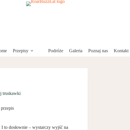
ome
Przepisy
Podróże
Galeria
Poznaj nas
Kontakt
j truskawki
przepis
 I to dosłownie – wystarczy wyjść na