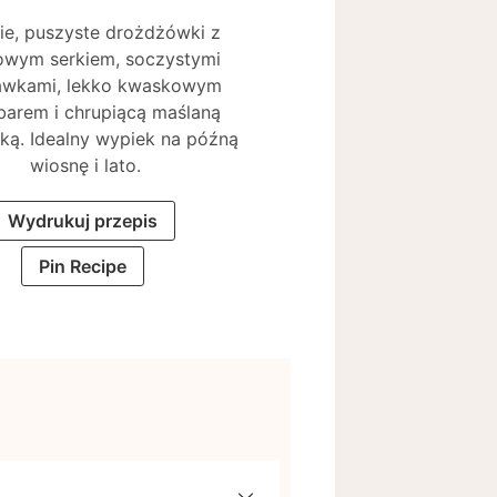
ie, puszyste drożdżówki z
wym serkiem, soczystymi
awkami, lekko kwaskowym
barem i chrupiącą maślaną
ką. Idealny wypiek na późną
wiosnę i lato.
Wydrukuj przepis
Pin Recipe