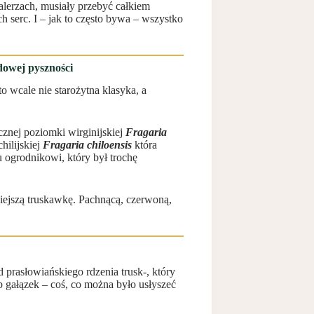
alerzach, musiały przebyć całkiem
h serc. I – jak to często bywa – wszystko
dowej pyszności
,to wcale nie starożytna klasyka, a
znej poziomki wirginijskiej
Fragaria
hilijskiej
Fragaria chiloensis
która
 ogrodnikowi, który był trochę
siejszą truskawkę. Pachnącą, czerwoną,
prasłowiańskiego rdzenia trusk-, który
b gałązek – coś, co można było usłyszeć