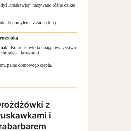
edyś „truskawką” nazywano różne dzikie
 nie do pomylenia z żadną inną.
kruszonką
smaki. Bo truskawki kochają towarzystwo
chrupiącej kruszonki.
tem, pełne domowego ciepła.
rożdżówki z
ruskawkami i
rabarbarem