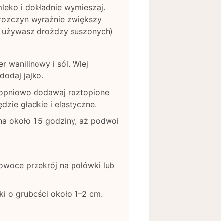
mleko i dokładnie wymieszaj.
 rozczyn wyraźnie zwiększy
li używasz drożdzy suszonych)
r wanilinowy i sól. Wlej
dodaj jajko.
stopniowo dodawaj roztopione
ędzie gładkie i elastyczne.
na około 1,5 godziny, aż podwoi
 owoce przekrój na połówki lub
rki o grubości około 1–2 cm.